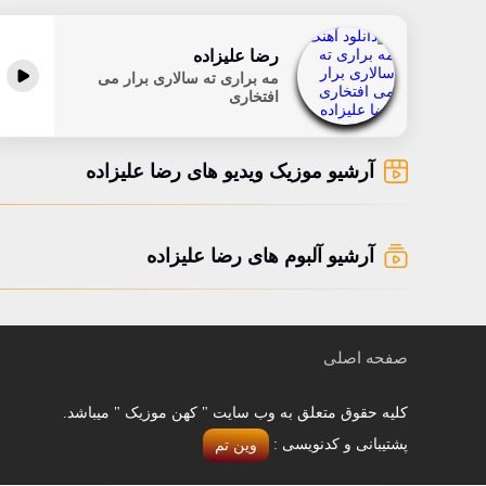
رضا علیزاده
مه براری ته سالاری برار می
افتخاری
آرشیو موزیک ویدیو های رضا علیزاده
آرشیو آلبوم های رضا علیزاده
صفحه اصلی
کلیه حقوق متعلق به وب سایت " کهن موزیک " میباشد.
پشتیبانی و کدنویسی :
وین تم