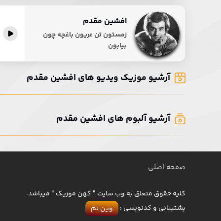
افشین مقدم
پخش آنلاین
زمستون تن عریون باغچه چون
بیابون
آرشیو موزیک ویدیو های افشین مقدم
آرشیو آلبوم های افشین مقدم
صفحه اصلی
کلیه حقوق متعلق به وب سایت " کهن موزیک " میباشد.
پشتیبانی و کدنویسی :
وین تم