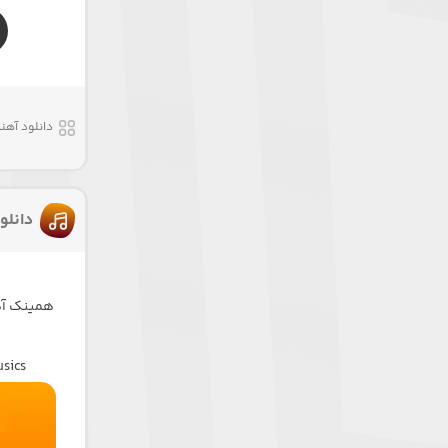
دانلود آهن
دانلو
همینک آهن
usics