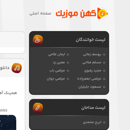
صفحه اصلی
لیست خوانندگان
یوسف زمانی
ایمان غلامی
مسلم فتاحی
معین زد
دانل
مجید رضوی
مرتضی باب
مرتضی جعفرزاده
مرتضی جوان
مسعود جلیلیان
همینک آهن
لیست مداحان
sics
ایرج محمدی