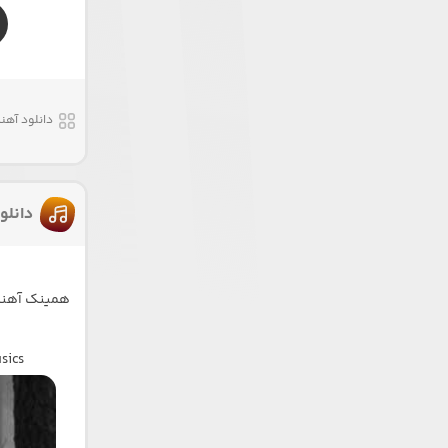
دانلود آهن
دانل
همینک آهنگ 
sics