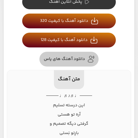
پخش آنلاین آهنگ
دانلود آهنگ با کیفیت 320
دانلود آهنگ با کیفیت 128
دانلود آهنگ های یاس
متن آهنگ
──── ♩♬♪♬♩ ────
این درسته تسلیم
آره تو هستی
گرفتی دیگه تصمیم و
بارِتو بَستی