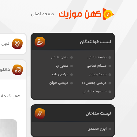
صفحه اصلی
لیست خوانندگان
کهن 
یوسف زمانی
ایمان غلامی
مسلم فتاحی
معین زد
دانلو
مجید رضوی
مرتضی باب
مرتضی جعفرزاده
مرتضی جوان
مسعود جلیلیان
همینک دانلو
لیست مداحان
ایرج محمدی