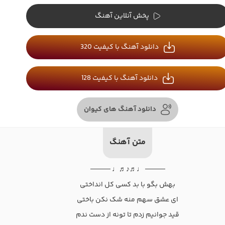
پخش آنلاین آهنگ
دانلود آهنگ با کیفیت 320
دانلود آهنگ با کیفیت 128
دانلود آهنگ های کیوان
متن آهنگ
──── ♩♬♪♬♩ ────
بهش بگو با بد کسی کل انداختی
ای عشق سهم منه شک نکن باختی
قید جوانیم زدم تا تونه از دست ندم