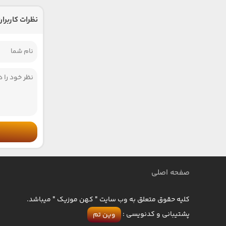
نظرات کاربران
صفحه اصلی
کلیه حقوق متعلق به وب سایت " کهن موزیک " میباشد.
پشتیبانی و کدنویسی :
وین تم