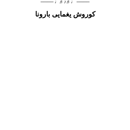
──── ♩♬♪♬♩ ────
کوروش یغمایی بارونا