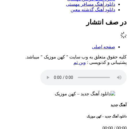
دانلود آهنگ مسافر مهستی
دانلود آهنگ گذشته معین
در صف انتشار
صفحه اصلی
کلیه حقوق متعلق به وب سایت " کهن موزیک " میباشد.
پشتیبانی و کدنویسی :
وین تم
آهنگ جدید
دانلود آهنگ جدید – کهن موزیک
00:00
/
00:00