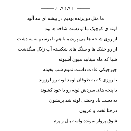
──── ♩♬♪♬♩ ────
ما مثل دو پرنده بودیم در بیشه ای مه آلود
لونه ی کوچیک ما تو دست شاخه ها بود
از روی شاخه ها می پریدیم با هم تا برسیم به یه دشت
از رو جلبک ها و سنگ های شکسته آب زلال میگذشت
شبا که ماه میتابید میون آشیونه
جیرجیکی عادت داشت تموم شب بخونه
تا روزی که یه طوفان اومد لونه رو لرزوند
با پنجه های سردش لونه رو با خود کشوند
به دست باد وحشی لونه شد پریشون
درختا لخت و عریون
شوق پرواز نمونده واسه بال و پرم
نمی تونم بپرم