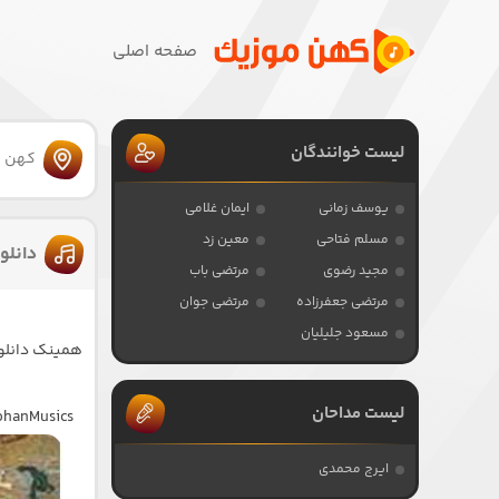
صفحه اصلی
لیست خوانندگان
کهن 
یوسف زمانی
ایمان غلامی
مسلم فتاحی
معین زد
دانلو
مجید رضوی
مرتضی باب
مرتضی جعفرزاده
مرتضی جوان
مسعود جلیلیان
همینک دانلود
لیست مداحان
KohanMusics
ایرج محمدی