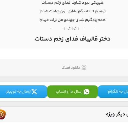
هیچکی نبود کنارت فدای زخم دستات
اومدم تا که بگم عاشق اون چشات شدم
همه زندگیم شدی جونمو من برات میدم
──── ♩♬♪♬♩ ────
دختر قالیباف فدای زخم دستات
دانلود آهنگ
ل به تلگرام
ارسال به واتساپ
ارسال به توییتر
دیگر ویژه