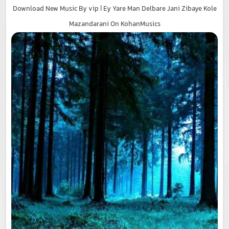
Download New Music By vip | Ey Yare Man Delbare Jani Zibaye Kole
Mazandarani On KohanMusics