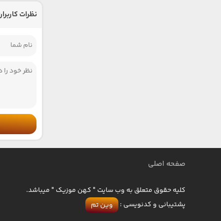
نظرات کاربران
صفحه اصلی
کلیه حقوق متعلق به وب سایت " کهن موزیک " میباشد.
پشتیبانی و کدنویسی :
وین تم