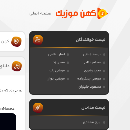
صفحه اصلی
لیست خوانندگان
کهن 
یوسف زمانی
ایمان غلامی
مسلم فتاحی
معین زد
دانلو
مجید رضوی
مرتضی باب
مرتضی جعفرزاده
مرتضی جوان
مسعود جلیلیان
همینک آهنگ 
لیست مداحان
anMusics
ایرج محمدی