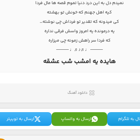
نمیدم دل به این درد دنیا تموم قصه ها مال فردا
کیه اهل جهنم که خونش تو بهشته
کی میدونه که تقدیر تو فرداش چی نوشته…
یه درمونده یه امروز واسش فرقی نداره
که فردا سر راهش زمونه چی میزاره
──── ♩♬♪♬♩ ────
هایده یه امشب شب عشقه
دانلود آهنگ
ل به تلگرام
ارسال به واتساپ
ارسال به توییتر