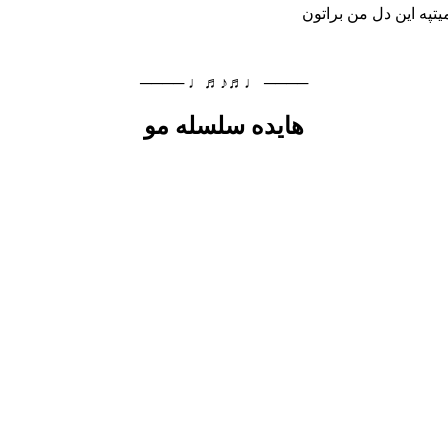
یتپه این دل من براتون
──── ♩♬♪♬♩ ────
هایده سلسله مو