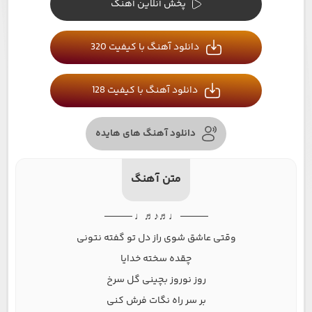
پخش آنلاین آهنگ
دانلود آهنگ با کیفیت 320
دانلود آهنگ با کیفیت 128
دانلود آهنگ های هایده
متن آهنگ
──── ♩♬♪♬♩ ────
وقتی عاشق شوی راز دل تو گفته نتونی
چقده سخته خدایا
روز نوروز بچینی گل سرخ
بر سر راه نگات فرش کنی