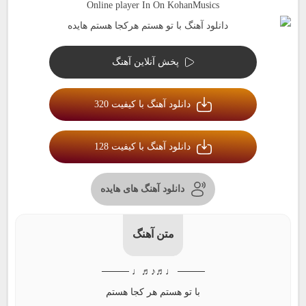
Online player In On KohanMusics
پخش آنلاین آهنگ
دانلود آهنگ با کیفیت 320
دانلود آهنگ با کیفیت 128
دانلود آهنگ های هایده
متن آهنگ
──── ♩♬♪♬♩ ────
با تو هستم هر کجا هستم