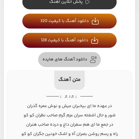
پخش آنلاین آهنگ
دانلود آهنگ با کیفیت 320
دانلود آهنگ با کیفیت 128
دانلود آهنگ های هایده
متن آهنگ
──── ♩♬♪♬♩ ────
در عهده ما ای بیخبران عیش و نوش عمره گذران
شور و حال اشفته سران عزم گرم صاحب نظران کو کو
در جمع ما ای هم سفران داغ و درده صاحب هنران
راه و رسم روشن بصران آه و اشک خونین جگران کو کو