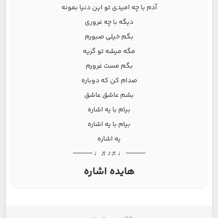
آدم با چه امیدی تو این دنیا بمونه
دیگه با چه غروری
بگم خیلی صبورم
مگه میشه تو گریه
بگم مست غرورم
صدام کن که دوباره
بشم عاشق عاشق
بیام با یه اشاره
بیام با یه اشاره
یه اشاره
──── ♩♬♪♬♩ ────
هایده اشاره