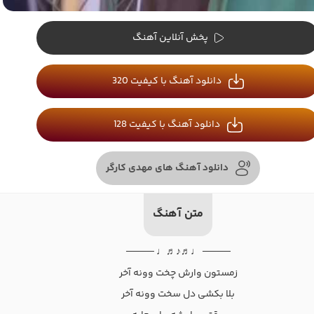
پخش آنلاین آهنگ
دانلود آهنگ با کیفیت 320
دانلود آهنگ با کیفیت 128
دانلود آهنگ های مهدی کارگر
متن آهنگ
──── ♩♬♪♬♩ ────
زمستون وارش چخت وونه آخر
بلا بکشی دل سخت وونه آخر