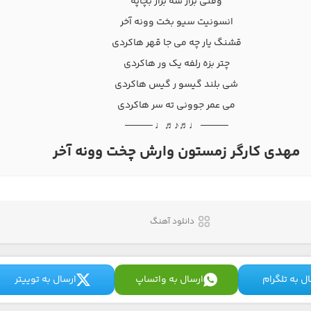
وقتی برار شه برار بچاپه
انسونیت سیو بخت وونه آخر
قشنگ یار چه می جا قهر هاکردی
چتر بزه رلفه یک ور هاکردی
شی بلند گیسو ر گیس هاکردی
می عمر جوونی ته سر هاکردی
──── ♩♬♪♬♩ ────
مهدی کارگر زمستون وارش چخت وونه آخر
دانلود آهنگ
ل به تلگرام
ارسال به واتساپ
ارسال به توییتر