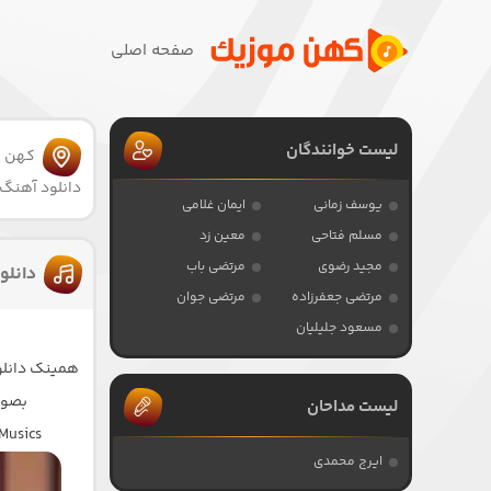
صفحه اصلی
لیست خوانندگان
کهن 
دانلود آهنگ
یوسف زمانی
ایمان غلامی
مسلم فتاحی
معین زد
مجید رضوی
مرتضی باب
دانلو
مرتضی جعفرزاده
مرتضی جوان
مسعود جلیلیان
همینک دانلود
بصورت لینک 
لیست مداحان
Musics
ایرج محمدی