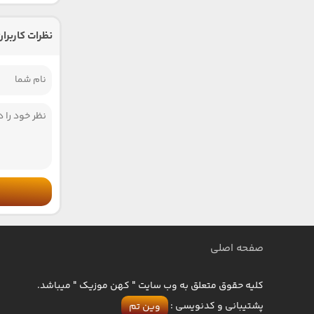
نظرات کاربران
صفحه اصلی
کلیه حقوق متعلق به وب سایت " کهن موزیک " میباشد.
پشتیبانی و کدنویسی :
وین تم