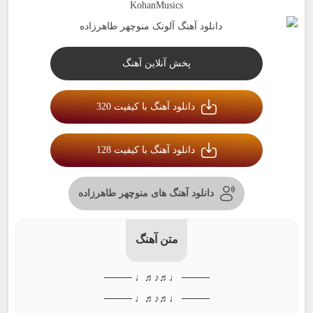
KohanMusics
پخش آنلاین آهنگ
دانلود آهنگ با کیفیت 320
دانلود آهنگ با کیفیت 128
دانلود آهنگ های منوچهر طاهرزاده
متن آهنگ
──── ♩♬♪♬♩ ────
──── ♩♬♪♬♩ ────