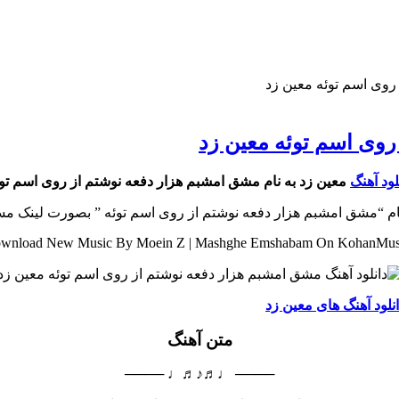
روی اسم توئه معین زد
روی اسم توئه معین زد
لود آهنگ
معین زد به نام مشق امشبم هزار دفعه نوشتم از روی اسم تو
ه نام “مشق امشبم هزار دفعه نوشتم از روی اسم توئه ” بصورت لینک مس
wnload New Music By Moein Z | Mashghe Emshabam On KohanMus
نلود آهنگ های معین زد
متن آهنگ
──── ♩♬♪♬♩ ────