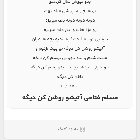
ﺑﺪو ﺑﭙﻮش ﺷﺎل ﮔﺮدﻧﺘﻮ
ﺗﻮ ﻫﺮ ﭼﻰ ﻣﻴﭙﻮﺷﻰ ﻣﻴﺎد ﺑﻬﺖ
دوﻧﻪ دوﻧﻪ دوﻧﻪ ﺑﺮف ﻣﻴﺮﻳﺰه
رو ﻣﮋه ﻫﺎت و اﻳﻦ دﻟﻢ ﻣﻴﺮﻳﺰه
دوﺗﺎﻳﻰ ﺗﻮ راه ﺷﻤﺸﻜﻴﻤ، ﺑﻘﻴﻪ ﺑﭽﻪ ﻫﺎ ﻣﻴﺎن
آﺗﻴﺸﻮ روﺷﻦ ﻛﻦ دﻳﮕﻪ ﺑﻴﺎ ﭘﻴﮏ ﺑﺰﻧﻴﻢ و
ﻣﺴﺖ ﺷﻴﻢ و ﺑﻌﺪ ﻳﻬﻮﻳﻰ ﺑﻮﺳﻢ ﻛﻦ دﻳﮕﻪ
ﻫﻮا ﺧﻴﻠﻰ ﺳﺮدﻫ، ﻳﺦ زدﻣ، ﺑﺪو ﺑﻐﻠﻢ ﻛﻦ دﻳﮕﻪ
ﺑﻐﻠﻢ ﻛﻦ دﻳﮕﻪ
──── ♩♬♪♬♩ ────
مسلم فتاحی آتیشو روشن کن دیگه
دانلود آهنگ