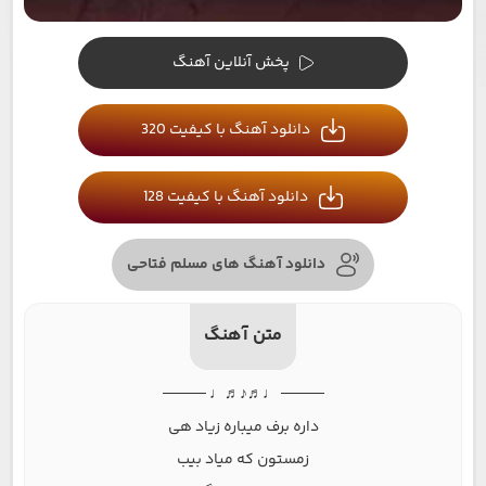
پخش آنلاین آهنگ
دانلود آهنگ با کیفیت 320
دانلود آهنگ با کیفیت 128
دانلود آهنگ های مسلم فتاحی
متن آهنگ
──── ♩♬♪♬♩ ────
داره ﺑﺮف ﻣﻴﺒﺎره زﻳﺎد ﻫﻰ
زﻣﺴﺘﻮن ﻛﻪ ﻣﻴﺎد ﺑﻴﺐ