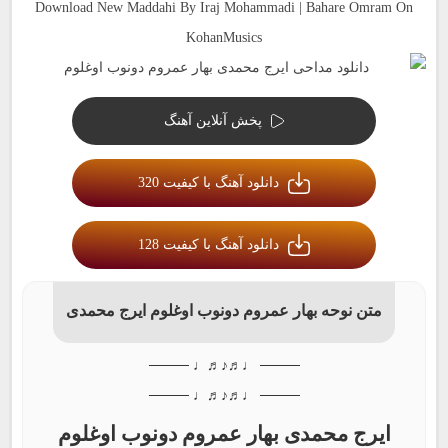
Download New Maddahi By Iraj Mohammadi | Bahare Omram On
KohanMusics
پخش آنلاین آهنگ
دانلود آهنگ با کیفیت 320
دانلود آهنگ با کیفیت 128
متن نوحه بهار عمروم دونوب اوغلوم ایرج محمدی
──── ♩♬♪♬♩ ────
──── ♩♬♪♬♩ ────
ایرج محمدی بهار عمروم دونوب اوغلوم