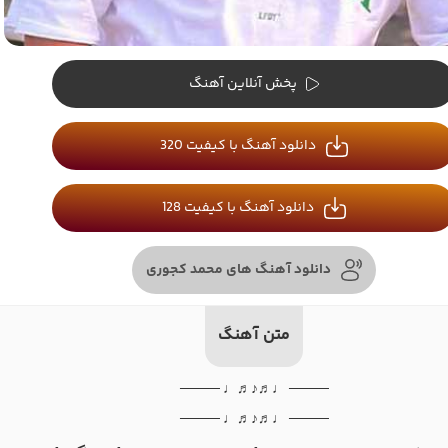
پخش آنلاین آهنگ
دانلود آهنگ با کیفیت 320
دانلود آهنگ با کیفیت 128
دانلود آهنگ های محمد کجوری
متن آهنگ
──── ♩♬♪♬♩ ────
──── ♩♬♪♬♩ ────