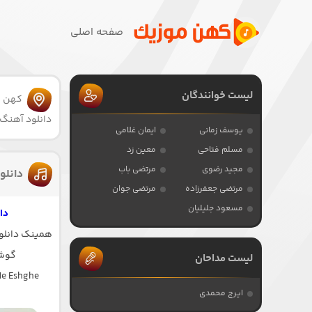
صفحه اصلی
لیست خوانندگان
کهن 
دانلود آهنگ
یوسف زمانی
ایمان غلامی
مسلم فتاحی
معین زد
مجید رضوی
مرتضی باب
دانلو
مرتضی جعفرزاده
مرتضی جوان
مسعود جلیلیان
دا
همینک دانلود
گوشه
لیست مداحان
Me Eshghe
ایرج محمدی