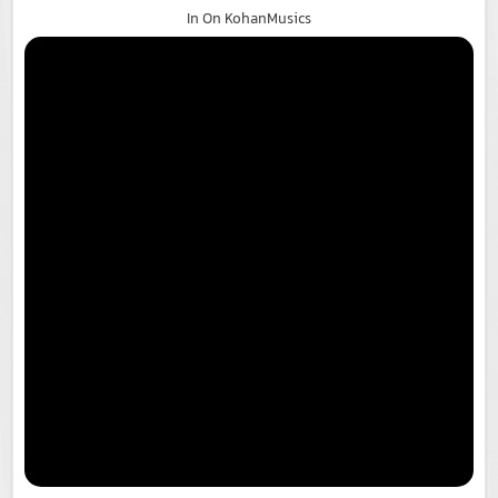
In On KohanMusics