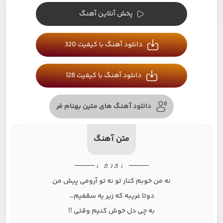
پخش آنلاین آهنگ
دانلود آهنگ با کیفیت 320
دانلود آهنگ با کیفیت 128
دانلود آهنگ های متین بهنام فر
متن آهنگ
──── ♩♬♪♬♩ ────
نه من خوبم کنار تو نه تو آرومی پیش من
دوتا غریبه که زیر یه سقفیم…
به چی دل خوش کنیم وقتی !!