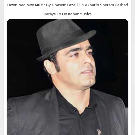
Download New Music By Ghasem Fazeli | In Akharin Sheram Bashad
Baraye To On KohanMusics