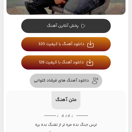
پخش آنلاین آهنگ
دانلود آهنگ با کیفیت 320
دانلود آهنگ با کیفیت 128
دانلود آهنگ های فرشاد کلوانی
متن آهنگ
──── ♩♬♪♬♩ ────
ترس جنگ نده مره تر از تفنگ نده بره