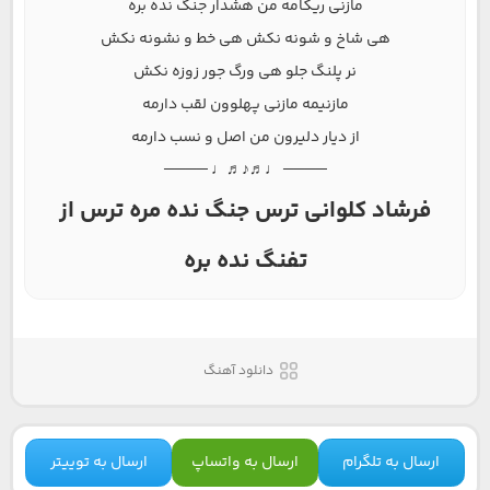
مازنی ریکامه من هشدار جنگ نده بره
هی شاخ و شونه نکش هی خط و نشونه نکش
نر پلنگ جلو هی ورگ جور زوزه نکش
مازنیمه مازنی پهلوون لقب دارمه
از دیار دلیرون من اصل و نسب دارمه
──── ♩♬♪♬♩ ────
فرشاد کلوانی ترس جنگ نده مره ترس از
تفنگ نده بره
دانلود آهنگ
ارسال به تلگرام
ارسال به واتساپ
ارسال به توییتر