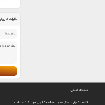
نظرات کاربران
صفحه اصلی
کلیه حقوق متعلق به وب سایت " کهن موزیک " میباشد.