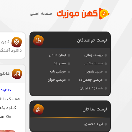
صفحه اصلی
لیست خوانندگان
کهن 
دانلود آهنگ 
یوسف زمانی
ایمان غلامی
مسلم فتاحی
معین زد
مجید رضوی
مرتضی باب
دانلو
مرتضی جعفرزاده
مرتضی جوان
مسعود جلیلیان
دانلود
همینک دانلو
گناوه یکه
لیست مداحان
ram On
ایرج محمدی