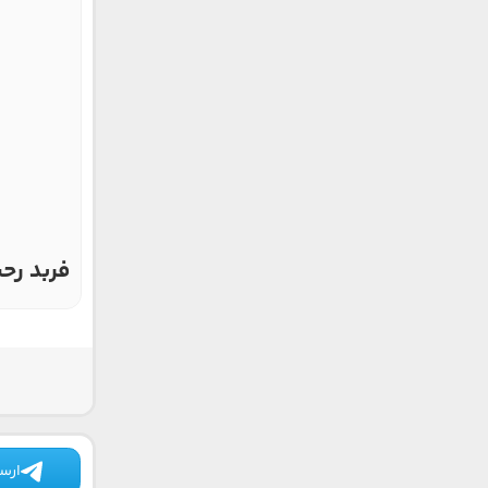
فربد رح
ارسا