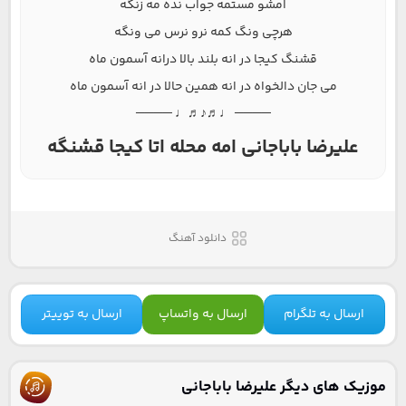
امشو مستمه جواب نده مه زنگه
هرچی ونگ کمه نرو نرس می ونگه
قشنگ کیجا در انه بلند بالا درانه آسمون ماه
می جان دالخواه در انه همین حالا در انه آسمون ماه
──── ♩♬♪♬♩ ────
علیرضا باباجانی امه محله اتا کیجا قشنگه
دانلود آهنگ
ارسال به تلگرام
ارسال به واتساپ
ارسال به توییتر
موزیک های دیگر علیرضا باباجانی