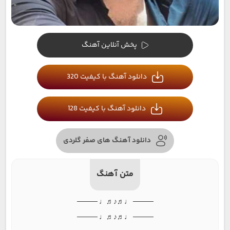
پخش آنلاین آهنگ
دانلود آهنگ با کیفیت 320
دانلود آهنگ با کیفیت 128
دانلود آهنگ های صفر گلردی
متن آهنگ
──── ♩♬♪♬♩ ────
──── ♩♬♪♬♩ ────