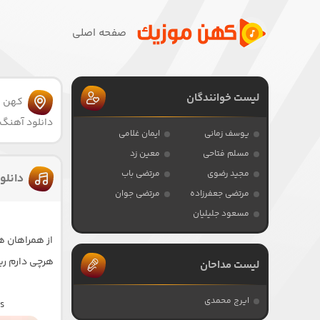
صفحه اصلی
لیست خوانندگان
کهن 
دانلود آهنگ 
یوسف زمانی
ایمان غلامی
مسلم فتاحی
معین زد
مجید رضوی
مرتضی باب
دانلو
مرتضی جعفرزاده
مرتضی جوان
مسعود جلیلیان
از همراهان ه
لیست مداحان
ایرج محمدی
s