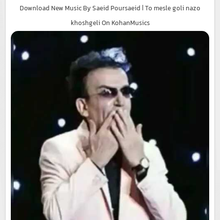
Download New Music By Saeid Poursaeid | To mesle goli nazo
khoshgeli On KohanMusics