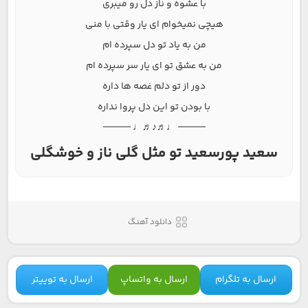
با عشوه و ناز دل رو میبری
هیچی نمیخوام ای یار وقتی با منی
من به یاد تو دل سپرده ام
من به عشق تو ای یار سر سپرده ام
دور از تو دلم غصه ها داره
با بودن تو این دل پروا نداره
──── ♩♬♪♬♩ ────
سعید پورسعید تو مثل گلی ناز و خوشگلی
دانلود آهنگ
ارسال به تلگرام
ارسال به واتساپ
ارسال به توییتر