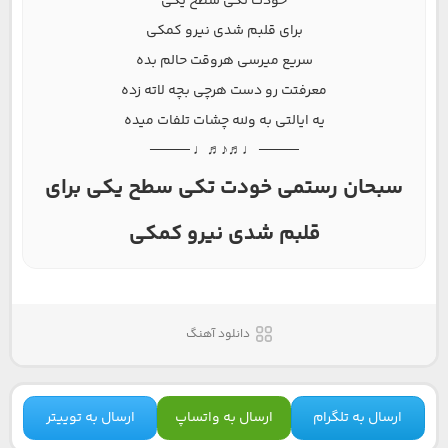
خودت تکی سطح یکی
برای قلبم شدی نیرو کمکی
سریع میرسی هروقت حالم بده
معرفتت رو دست هرچی بچه لاته زده
یه ایالتی به ولله چشات تلفات میده
──── ♩♬♪♬♩ ────
سبحان رستمی خودت تکی سطح یکی برای
قلبم شدی نیرو کمکی
دانلود آهنگ
ارسال به تلگرام
ارسال به واتساپ
ارسال به توییتر