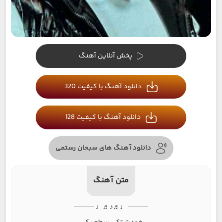
پخش آنلاین آهنگ
دانلود آهنگ با کیفیت 320
دانلود آهنگ با کیفیت 128
دانلود آهنگ های سبحان رستمی
متن آهنگ
──── ♩♬♪♬♩ ────