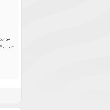
ش
من این 
من این آ