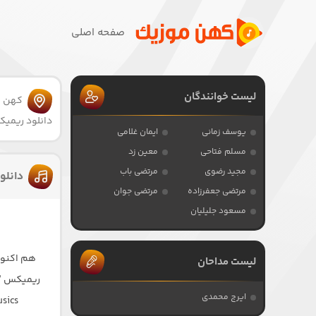
صفحه اصلی
لیست خوانندگان
کهن 
دانلود ریمی
یوسف زمانی
ایمان غلامی
مسلم فتاحی
معین زد
مجید رضوی
مرتضی باب
دانلو
مرتضی جعفرزاده
مرتضی جوان
مسعود جلیلیان
هم اکنون
لیست مداحان
ریمیکس ” بصورت لینک 
ایرج محمدی
sics