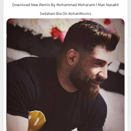
Download New Remix By Mohammad Moharami | Man Nasakh
Sedatam Bia On KohanMusics