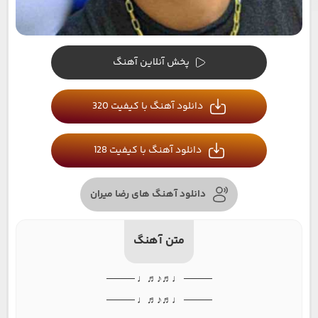
پخش آنلاین آهنگ
دانلود آهنگ با کیفیت 320
دانلود آهنگ با کیفیت 128
دانلود آهنگ های رضا میران
متن آهنگ
──── ♩♬♪♬♩ ────
──── ♩♬♪♬♩ ────