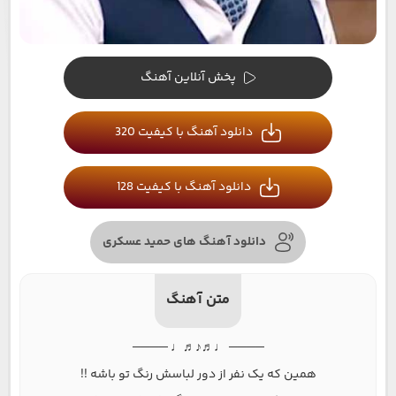
پخش آنلاین آهنگ
دانلود آهنگ با کیفیت 320
دانلود آهنگ با کیفیت 128
دانلود آهنگ های حمید عسکری
متن آهنگ
──── ♩♬♪♬♩ ────
همین که یک نفر از دور لباسش رنگ تو باشه !!