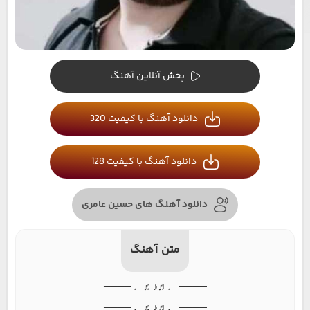
پخش آنلاین آهنگ
دانلود آهنگ با کیفیت 320
دانلود آهنگ با کیفیت 128
دانلود آهنگ های حسین عامری
متن آهنگ
──── ♩♬♪♬♩ ────
──── ♩♬♪♬♩ ────