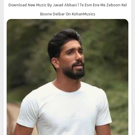
Download New Music By Javad Abbasi | Te Esm Ene Me Zeboon Kel
Boone Delbar On KohanMusics