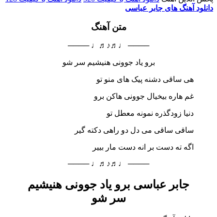
دانلود آهنگ های جابر عباسی
متن آهنگ
──── ♩♬♪♬♩ ────
برو یاد جوونی هنیشیم سر شو
هی ساقی دشنه پیک های منو تو
غم هاره بیخیال جوونی هاکن برو
دنیا زودگذره نمونه معطل تو
ساقی ساقی می دل دو راهی دکته گیر
اگه ته دست بر انه دست مار بییر
──── ♩♬♪♬♩ ────
جابر عباسی برو یاد جوونی هنیشیم
سر شو