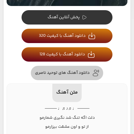
پخش آنلاین آهنگ
دانلود آهنگ با کیفیت 320
دانلود آهنگ با کیفیت 128
دانلود آهنگ های توحید ناصری
متن آهنگ
──── ♩♬♪♬♩ ────
دلت اگه تنگ شد نگیری شمارمو
از تو و اون عشقت بیزارمو