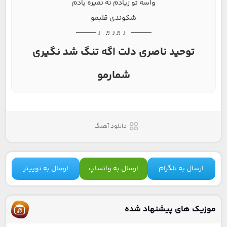
واسه تو زیادم نه نمیره یادم
شکوندی قلبمو
──── ♩♬♪♬♩ ────
توحید ناصری دلت اگه تنگ شد نگیری
شمارمو
دانلود آهنگ
ارسال به تلگرام
ارسال به واتساپ
ارسال به توییتر
موزیک های پیشنهاد شده