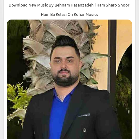
Download New Music By Behnam Hasanzadeh | Ham Sharo Shoori
Ham Ba Kelasi On KohanMusics