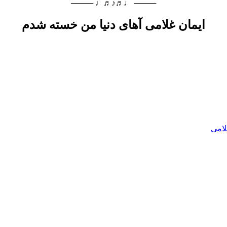
──── ♩♬♪♬♩ ────
ایمان غلامی آهای دنیا من خسته شدم
لامی