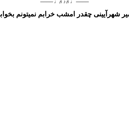
──── ♩♬♪♬♩ ────
یر شهرآیینی چقدر امشب خرابم نمیتونم بخواب