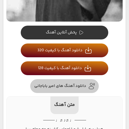
پخش آنلاین آهنگ
دانلود آهنگ با کیفیت 320
دانلود آهنگ با کیفیت 128
دانلود آهنگ های امیر باباجانی
متن آهنگ
──── ♩♬♪♬♩ ────