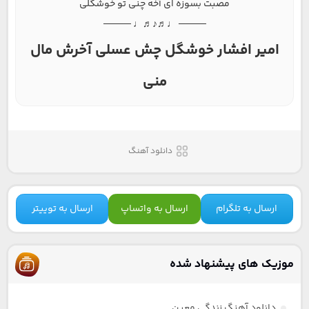
مصبت بسوزه ای آخه چنی تو خوشگلی
──── ♩♬♪♬♩ ────
امیر افشار خوشگل چش عسلی آخرش مال
منی
دانلود آهنگ
ارسال به تلگرام
ارسال به واتساپ
ارسال به توییتر
موزیک های پیشنهاد شده
دانلود آهنگ زندگی معین