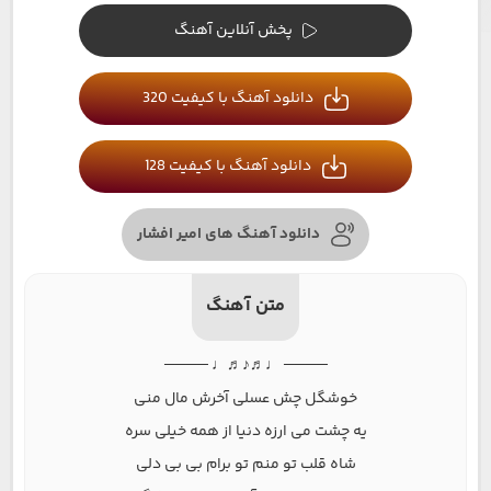
پخش آنلاین آهنگ
دانلود آهنگ با کیفیت 320
دانلود آهنگ با کیفیت 128
دانلود آهنگ های امیر افشار
متن آهنگ
──── ♩♬♪♬♩ ────
خوشگل چش عسلی آخرش مال منی
یه چشت می ارزه دنیا از همه خیلی سره
شاه قلب تو منم تو برام بی بی دلی