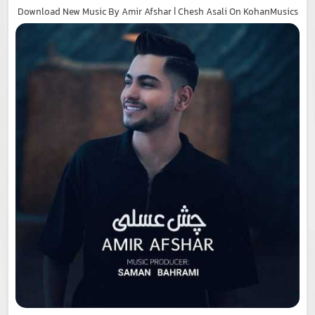
Download New Music By Amir Afshar | Chesh Asali On KohanMusics