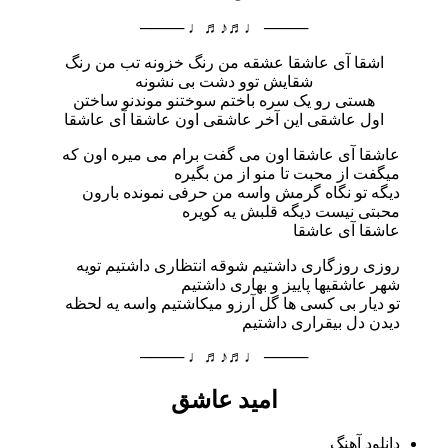
──── ♩♬♪♬♩ ────
اشقا آی عاشقا عشقه من رنگ خزونه تب من رنگ
شقایش توو دشت بی نشونه
هستی رو یک سره باختم سوختنو موندنو ساختن
اول عاشقی این آخر عاشقی اون عاشقا آی عاشقا
عاشقا آی عاشقا اون می گفت برام می میره اون که
میگفت از محبت تا منو از من بگیره
دیگه تو نگاه گرمش واسه من حرفی نمونده بارون
محبتی نیست دیگه قلبش یه کویره
عاشقا آی عاشقا
روزی روزگاری داشتیم شوقه انتظاری داشتیم تویه
شهر عاشقیها پاییز و بهاری داشتیم
تو دیار بی کسی ها گل آرزو میکاشتیم واسه یه لحظه
دیدن دل بیقراری داشتیم
──── ♩♬♪♬♩ ────
امید عاشق
دانلود آهنگ