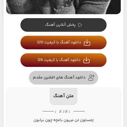
پخش آنلاین آهنگ
دانلود آهنگ با کیفیت 320
دانلود آهنگ با کیفیت 128
دانلود آهنگ های افشین مقدم
متن آهنگ
──── ♩♬♪♬♩ ────
زمستون تن عریون باغچه چون بیابون