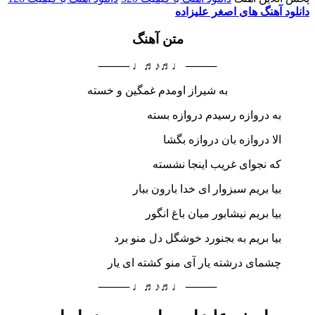
دانلود آهنگ های اصغر علیزاده
متن آهنگ
──── ♩♬♪♬♩ ────
به شیراز اومدم غمگین و خسته
به دروازه رسیدم دروازه بسته
الا دروازه بان دروازه بگشا
که نجوای غریب اینجا نشسته
بیا بریم سبزوار ای خدا بارون ببار
بیا بریم نیشابور میان باغ انگور
بیا بریم به بجنورد خوشگل دل منو برد
چشمای درشته یار آی منو کشته ای یار
──── ♩♬♪♬♩ ────