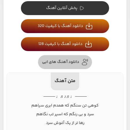
پخش آنلاین آهنگ
دانلود آهنگ با کیفیت 320
دانلود آهنگ با کیفیت 128
دانلود آهنگ های ابی
متن آهنگ
──── ♩♬♪♬♩ ────
کوهی تن سنگم که همدم ابری سیاهم
سرد و بی رنگم که اسیر تب نگاهم
رها تر از یک آغوش سرد