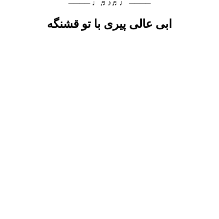
──── ♩♬♪♬♩ ────
ابی عالی پیری با تو قشنگه