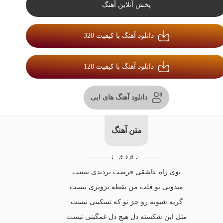
پخش آنلاین آهنگ
دانلود آهنگ با کیفیت 320
دانلود آهنگ با کیفیت 128
دانلود آهنگ های ابی
متن آهنگ
──── ♩♬♪♬♩ ────
توی راه عاشقی فرصت تردیدی نیست
میدونی تو قلب من نقطه تزویری نیست
گریه شبونه رو جز تو که تسکینی نیست
مثل این شکسته دل هیچ دل غمگینی نیست