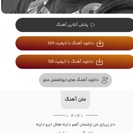
پخش آنلاین آهنگ
دانلود آهنگ با کیفیت 320
دانلود آهنگ با کیفیت 128
دانلود آهنگ های ابوالفضل متو
متن آهنگ
──── ♩♬♪♬♩ ────
دتر زیبای من چشمان آهو دارنه هلال ابرو دارنه