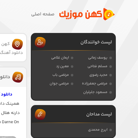
صفحه اصلی
لیست خوانندگان
کهن 
دانلود آهنگ 
یوسف زمانی
ایمان غلامی
مسلم فتاحی
معین زد
مجید رضوی
مرتضی باب
دانلو
مرتضی جعفرزاده
مرتضی جوان
مسعود جلیلیان
دانلود
همینک دانل
دارنه هلال 
لیست مداحان
o Darne On
ایرج محمدی