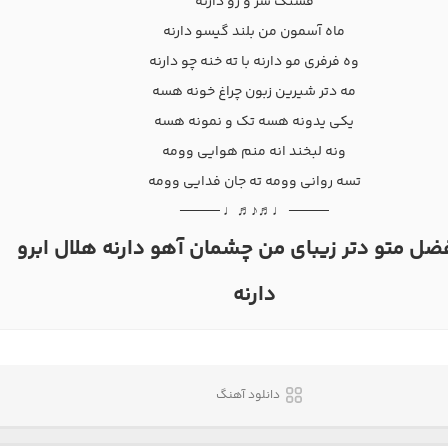
قشنگ سر و رو دارنه
ماه آسمون من بلند گیسو دارنه
وه فرفری مو دارنه با ته خنه چو دارنه
مه دتر شیرین زبون چراغ خونه هسه
یکی یدونه هسه تک و نمونه هسه
ونه لبخند انه منم هوایی وومه
تسه روانی وومه ته جان فدایی وومه
──── ♩♬♪♬♩ ────
فضل متو دتر زیبای من چشمان آهو دارنه هلال ابرو
دارنه
دانلود آهنگ